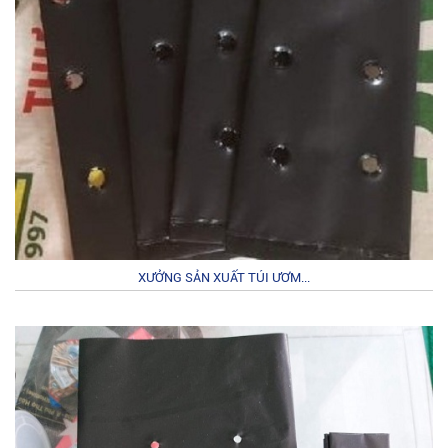
XƯỞNG SẢN XUẤT TÚI ƯƠM...