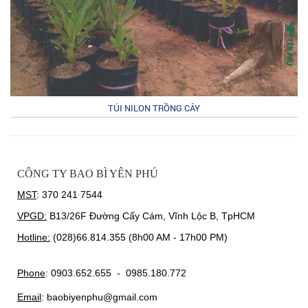
TÚI NILON TRỒNG CÂY
CÔNG TY BAO BÌ YÊN PHÚ
MST
: 370 241 7544
VPGD:
B13/26F Đường Cấy Cám, Vĩnh Lộc B, TpHCM
Hotline:
(028)66.814.355 (8h00 AM - 17h00 PM)
Phone
: 0903.652.655 - 0985.180.772
Email
: baobiyenphu@gmail.com