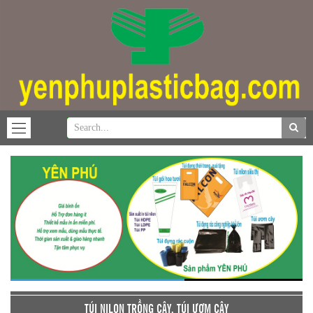
TÚI NILON TRỒNG CÂY, TÚI ƯƠM CÂY