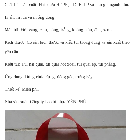
Chất liệu sản xuất: Hạt nhựa HDPE, LDPE, PP và phụ gia ngành nhựa.
In ấn: In lụa và in ống đồng.
Màu túi: Đỏ, vàng, cam, hồng, trắng, không màu, đen, xanh...
Kích thước: Có sẵn kích thước và kiểu túi thông dụng và sản xuất theo
yêu cầu.
Kiểu túi: Túi hai quai, túi quai hột xoài, túi quai ép, túi phẳng...
Ứng dụng: Dùng chứa đựng, đóng gói, trưng bày...
Thiết kế: Miễn phí.
Nhà sản xuất: Công ty bao bì nhựa YÊN PHÚ.