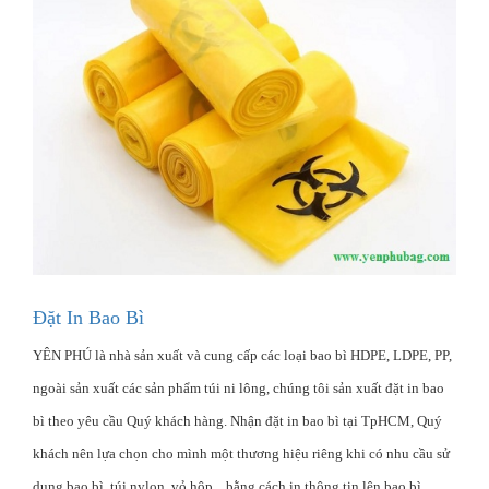
Đặt In Bao Bì
YÊN PHÚ là nhà sản xuất và cung cấp các loại bao bì HDPE, LDPE, PP,
ngoài sản xuất các sản phẩm túi ni lông, chúng tôi sản xuất đặt in bao
bì theo yêu cầu Quý khách hàng. Nhận đặt in bao bì tại TpHCM, Quý
khách nên lựa chọn cho mình một thương hiệu riêng khi có nhu cầu sử
dụng bao bì, túi nylon, vỏ hộp... bằng cách in thông tin lên bao bì.