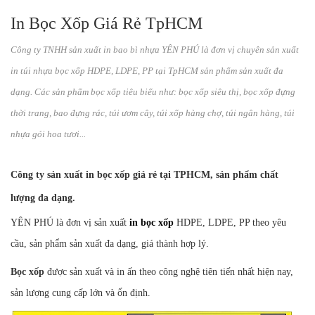
In Bọc Xốp Giá Rẻ TpHCM
Công ty TNHH sản xuất in bao bì nhựa YÊN PHÚ là đơn vị chuyên sản xuất
in túi nhựa bọc xốp HDPE, LDPE, PP tại TpHCM sản phẩm sản xuất đa
dạng. Các sản phẩm bọc xốp tiêu biểu như: bọc xốp siêu thị, bọc xốp đựng
thời trang, bao đựng rác, túi ươm cây, túi xốp hàng chợ, túi ngân hàng, túi
nhựa gói hoa tươi...
Công ty sản xuất in bọc xốp giá rẻ tại TPHCM, sản phẩm chất
lượng đa dạng.
YÊN PHÚ là đơn vị sản xuất
in bọc xốp
HDPE, LDPE, PP theo yêu
cầu, sản phẩm sản xuất đa dạng, giá thành hợp lý.
Bọc xốp
được sản xuất và in ấn theo công nghệ tiên tiến nhất hiện nay,
sản lượng cung cấp lớn và ổn định.