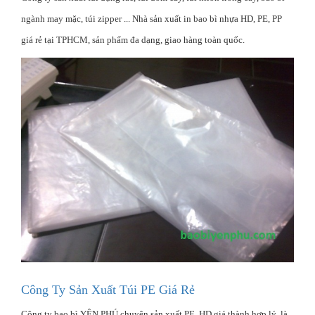
ngành may mặc, túi zipper ... Nhà sản xuất in bao bì nhựa HD, PE, PP
giá rẻ tại TPHCM, sản phẩm đa dạng, giao hàng toàn quốc.
Công Ty Sản Xuất Túi PE Giá Rẻ
Công ty bao bì YÊN PHÚ chuyên sản xuất PE, HD giá thành hợp lý, là