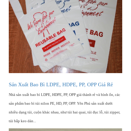
Sản Xuất Bao Bì LDPE, HDPE, PP, OPP Giá Rẻ
Nhà sản xuất bao bì LDPE, HDPE, PP, OPP giá thành rẻ và bình ổn, các
sản phẩm bao bì túi nilon PE, HD, PP, OPP. Yên Phú sản xuất dưới
nhiều dạng túi, cuộn khác nhau, như túi hai quai, túi đục lỗ, túi zipper,
túi bắp keo dán...