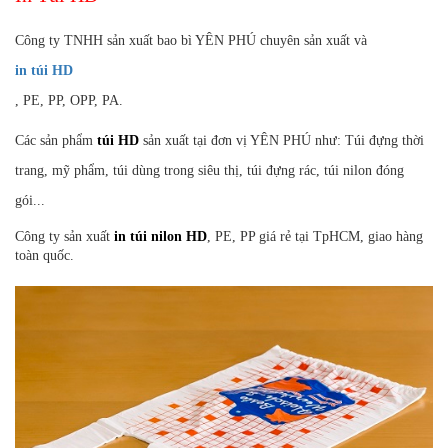
Công ty TNHH sản xuất bao bì YÊN PHÚ chuyên sản xuất và
in túi HD
, PE, PP, OPP, PA.
Các sản phẩm
túi HD
sản xuất tại đơn vị YÊN PHÚ như: Túi đựng thời
trang, mỹ phẩm, túi dùng trong siêu thị, túi đựng rác, túi nilon đóng
gói...
Công ty sản xuất
in túi nilon HD
, PE, PP giá rẻ tại TpHCM, giao hàng
toàn quốc.